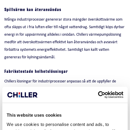
Spillvärme kan återanvändas
Många industriprocesser genererar stora mängder överskottsvärme som
ofta släpps ut i fria luften eller till något vattendrag. Samtidigt köps dyrbar
energi in för uppvärmning alldeles i onödan. Chillers värmepumpslösning
medför att överskottsvärmen effektivt kan återanvändas och avsevärt
förbättra systemets energieffektivitet. Samtidigt kan kallt vatten
genereras för kylningsändamål.
Fabrikstestade helhetslösningar
Chillers lösningar för industriprocesser anpassas så att de uppfyller de
specifika kraven i varje applikation och säkerställer störningsfri drift under
alla förhållanden. Alla Chillers lösningar levereras fabrikstestade med
kundens tekniska parametrar inprogrammerade.
This website uses cookies
Förlängd livslängd
We use cookies to personalise content and ads, to
Högkvalitativa hållbara Chiller-lösningar är enkla att installera och