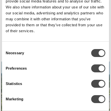
provide social media features and to analyse our traffic.
levereras med en inbyggd IoT-lösning. Dessa egenskaper i kombination
We also share information about your use of our site with
med Chillers omfattande produktservice, säkerställer en utmärkt
our social media, advertising and analytics partners who
användarupplevelse under produktens livslängd.
may combine it with other information that you’ve
provided to them or that they’ve collected from your use
of their services.
REFERENSER
Consent
Necessary
Selection
Preferences
Statistics
Marketing