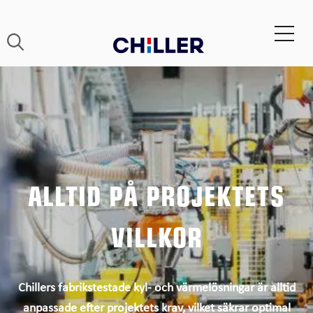
ALLTID PÅ PROJEKTETS
VILLKOR
Chillers fabrikstestade kyl- och värmelösningar är alltid
anpassade efter projektets krav, vilket säkrar optimal