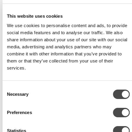
driftsäkerheten även under krävande förhållanden. Aggregat tillverkas och
testas på fabriken och levereras som en kompakt och driftsfärdig enhet.
This website uses cookies
Helhetslösningen kan utrustas med ett brett urval av tillbehör för
fastighetens specifika krav vad gäller vattensystem, automation, elektrisk
We use cookies to personalise content and ads, to provide
social media features and to analyse our traffic. We also
utrustning och andra tilläggsfunktioner.
share information about your use of our site with our social
media, advertising and analytics partners who may
Säkerhetskoncept
combine it with other information that you’ve provided to
Säkerhetskonceptet för inomhusinstallerade NovaDual32 är utvecklat för
them or that they’ve collected from your use of their
A2L och A3 köldmedier. Beroende på fastigheten kan säkerhetskonceptet
services.
konfigureras antingen som ett system med blandningsfläkt i
maskinrummet eller med en sugande fläkt för ventilering utomhus.
Aggregatets täta konstruktion säkrar att köldmediet inte läcker utanför
Consent
Necessary
Selection
höljet.
I produktvalsprogrammet finns säkerhetskonceptet beskrivet. Aggregatets
Preferences
styr och den medföljande blandnings-/sugfläkten tryggar en säker drift.
Statistics