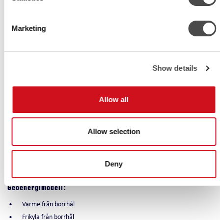
Livscyckeltjänster
Vi ser efter alla våra system under hela deras hela livscykel. Via vår IoT-
Marketing
baserade fjärrövervakning kan vi följa aggregatet i realtid, optimera
driften och ta hand om service.
Show details
Funktioner
Värmepumpen finns i två olika modeller beroende på värmekälla:
Allow all
geoenergi eller värmeåtervinning.
Vid uppvärmning hämtar värmepumpen energi från värmekällan (borrhål
eller värmeåtervinning).
Allow selection
Vid kyla avleds värmepumpens kondensorvärme exempelvis till ett borrhål.
Vid kombinerad drift återanvänds den värme som alstras vid kylning för
uppvärmning.
Deny
Geoenergimodell:
Värme från borrhål
Frikyla från borrhål