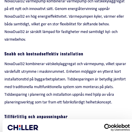
NovaDual32 värmepump kombinerar värmepump och vätskekylaggregat
på ett nytt och innovativt sätt. Genom energiåtervinning uppnår
NovaDual32 en hög energieffektivitet. Värmepumpen kyler, värmer eller
båda samtidigt, vilket ger en stor flexibilitet för skiftande behov.
NovaDual32 är särskilt lämpad för fastigheter med samtidigt kyl- och
värmebehov.
Snabb och kostnadseffektiv installation
NovaDual32 kombinerar vätskekylaggregat och värmepump, vilket sparar
värdefullt utrymme i maskinrummet. Enheten möjliggör en ytterst kort
installationstid på byggarbetsplatsen. Tidsbesparingen är betydlig jämfört
med traditionella multifunktionella system som monteras på plats.
Tidsbesparing i planering och installation uppnås med hjälp av våra
planeringsverktyg som tar fram ett fabriksfärdigt helhetskoncept.
Tillförlitlig och anpassningsbar
NovaDual32 är en värmepump med två kylkretsar som garanterar