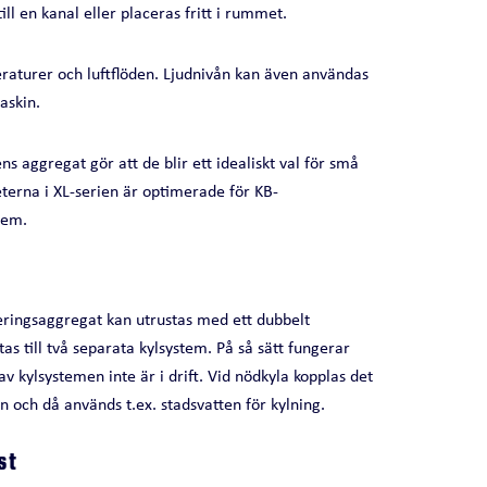
ll en kanal eller placeras fritt i rummet.
eraturer och luftflöden. Ljudnivån kan även användas
askin.
ns aggregat gör att de blir ett idealiskt val för små
erna i XL-serien är optimerade för KB-
tem.
neringsaggregat kan utrustas med ett dubbelt
s till två separata kylsystem. På så sätt fungerar
av kylsystemen inte är i drift. Vid nödkyla kopplas det
 och då används t.ex. stadsvatten för kylning.
st