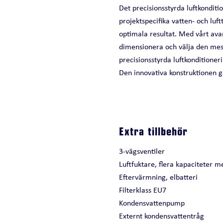
Det precisionsstyrda luftkondit
projektspecifika vatten- och luf
optimala resultat. Med vårt a
dimensionera och välja den mest
precisionsstyrda luftkondition
Den innovativa konstruktionen g
Extra tillbehör
3-vägsventiler
Luftfuktare, flera kapaciteter m
Eftervärmning, elbatteri
Filterklass EU7
Kondensvattenpump
Externt kondensvattentråg