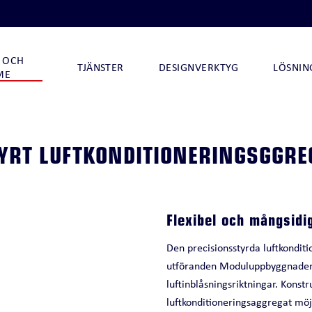
 OCH
TJÄNSTER
DESIGNVERKTYG
LÖSNIN
ME
YRT LUFTKONDITIONERINGSGGR
I
NOVA ARCTIC 290
NOVA ARCTIC 32 I
Flexibel och mångsidi
NOVA ARCTIC 32
Den precisionsstyrda luftkondit
CHILLQUICK DECO SV
utföranden Moduluppbyggnaden
O
CHILLQUICK ECO
luftinblåsningsriktningar. Konst
luftkonditioneringsaggregat möjl