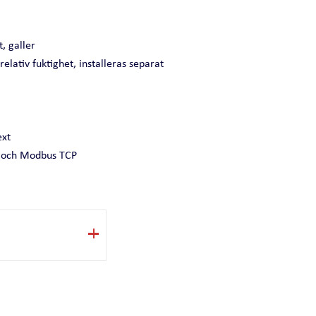
t, galler
lativ fuktighet, installeras separat
ext
U och Modbus TCP