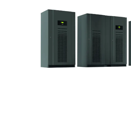
KYLA OCH VÄRME
SMART
STEADY
SOLID