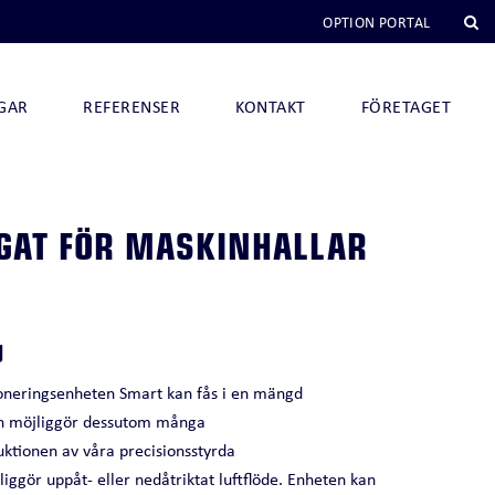
H
OPTION PORTAL
GAR
REFERENSER
KONTAKT
FÖRETAGET
EGAT FÖR MASKINHALLAR
NOVADUAL 290
NOVADUAL 32
NOVAHEAT 290 I
g
NOVAHEAT 290
ioneringsenheten Smart kan fås i en mängd
NOVAHEAT 32 I
 möjliggör dessutom många
NOVAHEAT 32
ruktionen av våra precisionsstyrda
CHILLQUICK THERMO
iggör uppåt- eller nedåtriktat luftflöde. Enheten kan