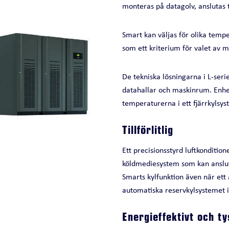
monteras på datagolv, anslutas ti
Smart kan väljas för olika temp
som ett kriterium för valet av m
De tekniska lösningarna i L-serie
datahallar och maskinrum. Enhet
temperaturerna i ett fjärrkylsys
Tillförlitlig
Ett precisionsstyrd luftkonditio
köldmediesystem som kan ansluta
Smarts kylfunktion även när ett 
automatiska reservkylsystemet in
Energieffektivt och ty