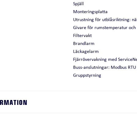
Spjäll
Monteringsplatta
Utrustning för utblåsriktning: nä
Givare för rumstemperatur och re
Filtervakt
Brandlarm
Läckagelarm
Fjärrövervakning med ServiceN
Buss-anslutningar: Modbus RT
Gruppstyrning
ORMATION