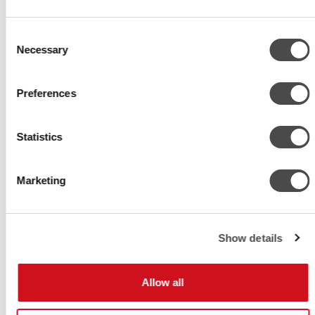
Lösningarna kring energieffektivitet och driftsäkerhet håller hög klass och
är genomtänkta in i minsta detalj.
Consent
Necessary
Selection
Preferences
Statistics
Marketing
Show details
Allow all