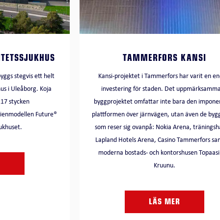
ITETSSJUKHUS
TAMMERFORS KANSI
gs stegvis ett helt
Kansi-projektet i Tammerfors har varit en e
us i Uleåborg. Koja
investering för staden. Det uppmärksamm
217 stycken
byggprojektet omfattar inte bara den impon
gienmodellen Future®
plattformen över järnvägen, utan även de byg
jukhuset.
som reser sig ovanpå: Nokia Arena, träningsh
Lapland Hotels Arena, Casino Tammerfors sa
moderna bostads- och kontorshusen Topaasi
R
Kruunu.
LÄS MER