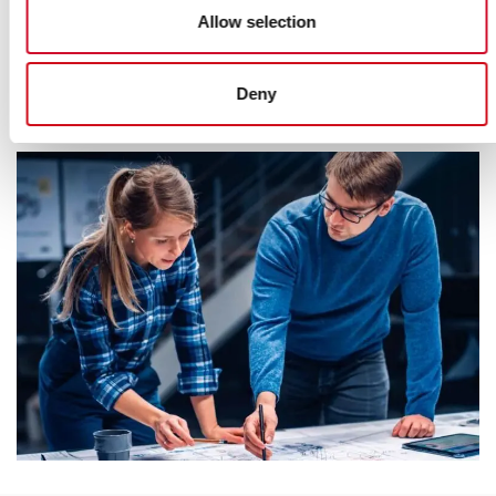
LOKAL PROJEKTSUPPORT
Allow selection
Vi är med från projektering till driftsättning och vidare under hela
lösningens livscykel. Du får stöd av en lokal expert som känner både
Deny
projektets krav och fastighetens behov.
Kontakta oss>