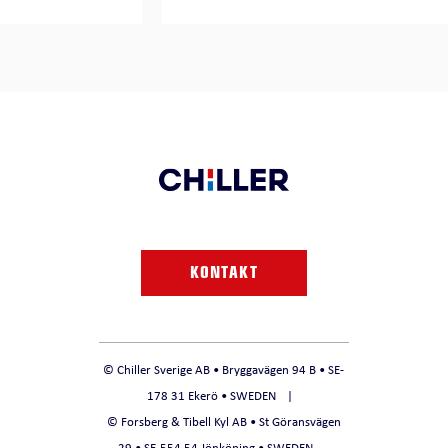
KONTAKT
© Chiller Sverige AB • Bryggavägen 94 B • SE-
178 31 Ekerö • SWEDEN
© Forsberg & Tibell Kyl AB • St Göransvägen
29 • SE-554 54 Jönköping • SWEDEN