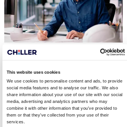
LUFTBEHANDLING
This website uses cookies
We use cookies to personalise content and ads, to provide
Chillers produktutbud täcker hela fastighetens
klimathantering
.
social media features and to analyse our traffic. We also
Komponenterna och ventilationsaggregaten håller hög klass och är
share information about your use of our site with our social
genomtänkta in i minsta detalj.
media, advertising and analytics partners who may
combine it with other information that you’ve provided to
VÄRME OCH KYLA
them or that they’ve collected from your use of their
Chillers produktutbud täcker hela fastighetens
värme- och kylbehov
.
services.