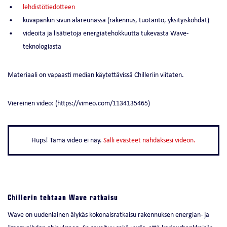
lehdistötiedotteen
kuvapankin sivun alareunassa (rakennus, tuotanto, yksityiskohdat)
videoita ja lisätietoja energiatehokkuutta tukevasta Wave-
teknologiasta
Materiaali on vapaasti median käytettävissä Chilleriin viitaten.
Viereinen video: (https://vimeo.com/1134135465)
Hups! Tämä video ei näy.
Salli evästeet nähdäksesi videon.
–
Chillerin tehtaan Wave ratkaisu
Wave on uudenlainen älykäs kokonaisratkaisu rakennuksen energian- ja