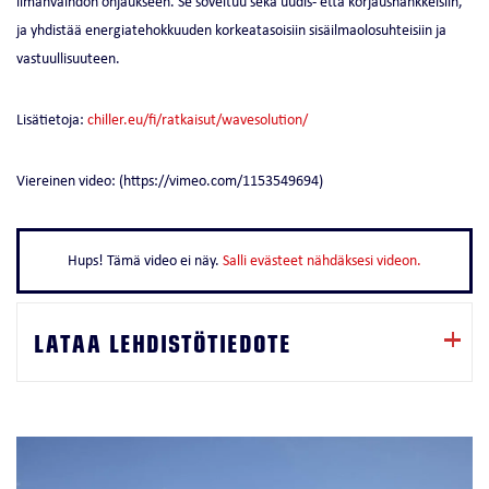
ilmanvaihdon ohjaukseen. Se soveltuu sekä uudis- että korjaushankkeisiin,
ja yhdistää energiatehokkuuden korkeatasoisiin sisäilmaolosuhteisiin ja
vastuullisuuteen.​
Lisätietoja:
chiller.eu/fi/ratkaisut/wavesolution/
Viereinen video: (https://vimeo.com/1153549694)
Hups! Tämä video ei näy.
Salli evästeet nähdäksesi videon.
LATAA LEHDISTÖTIEDOTE