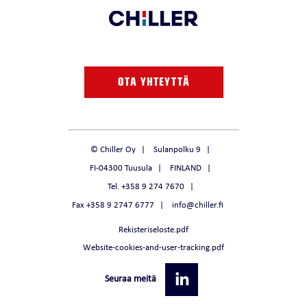
OTA YHTEYTTÄ
© Chiller Oy
Sulanpolku 9
FI-04300 Tuusula
FINLAND
Tel. +358 9 274 7670
Fax +358 9 2747 6777
info@chiller.fi
Rekisteriseloste.pdf
Website-cookies-and-user-tracking.pdf
Seuraa meitä