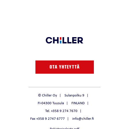
OTA YHTEYTTÄ
© Chiller Oy
Sulanpolku 9
FI-04300 Tuusula
FINLAND
Tel. +358 9 274 7670
Fax +358 9 2747 6777
info@chiller.fi
Rekisteriseloste.pdf