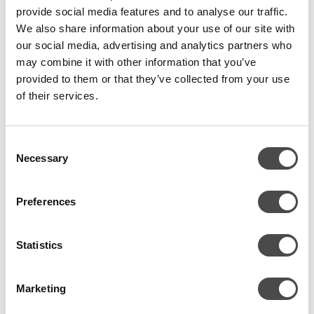
jäähdytyksen tuottamiseen.
provide social media features and to analyse our traffic.
We also share information about your use of our site with
Kustannustehokas ja nopea asentaa
our social media, advertising and analytics partners who
NovaArctic290 kylmävesiasema mahdollistaa lyhyen läpimenoajan
may combine it with other information that you’ve
provided to them or that they’ve collected from your use
työmaalla. Aikasäästö on huomattava verrattuna perinteiseen
of their services.
vedenjäähdytysjärjestelmään. Läpimenoa nopeuttavat erityisesti
tehdasvalmis sisäyksikkö ja tehtaalla suoritetut järjestelmätestaukset.
Kentällä tarvitaan vain laiteparin liittäminen toisiinsa sekä kiinteistön
Consent
jäähdytysverkostoihin.
Necessary
Selection
Preferences
Helppokäyttöinen laitepari
Statistics
Laiteparina toimivat sisä- ja ulkoyksikkö keskustelevat saumattomasti
keskenään. Molempia yksiköitä ohjataan keskitetysti sisäyksikköön
Marketing
integroidusta käyttöliittymästä. Tämä yksinkertaistaa laitteen käyttöä sekä
automaatiota.