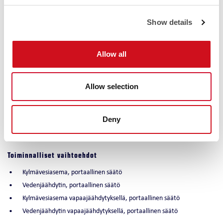
Tehokas kuivaus
Show details
Kuivauksen tehokkuus varmistetaan käyttämällä järjestelmän kylmintä
väliainetta suoraa kuivatuspatterissa. Ratkaisulla saavutetaan useita
Allow all
asteita alhaisempi lämpötaso kuivauskäytössä.
Allow selection
Vapaajäähdytys
NovaArctic290 voidaan varustaa vapaajäähdytyksellä, joka vähentää
koneellisen jäähdytyksen käyttöaikaa tuoden huomattavaa
Deny
energiasäästöä.
Toiminnalliset vaihtoehdot
Kylmävesiasema, portaallinen säätö
Vedenjäähdytin, portaallinen säätö
Kylmävesiasema vapaajäähdytyksellä, portaallinen säätö
Vedenjäähdytin vapaajäähdytyksellä, portaallinen säätö