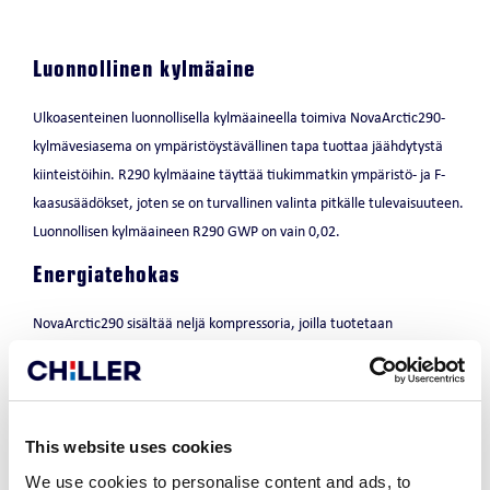
Luonnollinen kylmäaine
Ulkoasenteinen luonnollisella kylmäaineella toimiva NovaArctic290-
kylmävesiasema on ympäristöystävällinen tapa tuottaa jäähdytystä
kiinteistöihin. R290 kylmäaine täyttää tiukimmatkin ympäristö- ja F-
kaasusäädökset, joten se on turvallinen valinta pitkälle tulevaisuuteen.
Luonnollisen kylmäaineen R290 GWP on vain 0,02.
Energiatehokas
NovaArctic290 sisältää neljä kompressoria, joilla tuotetaan
energiatehokas neliportainen tehonsäätö. Osatehoilla käynnissä on vain
halutun tehon tuottamiseen tarvittavat kompressorit. Laitteiston
hyötysuhdetta on parannettu komponenttivalinnoilla, ja
energiatehokkuutta saadaan edelleen nostettua yhdistämällä
This website uses cookies
laitteeseen vapaajäähdytys, jolla hyödynnetään kylmää ulkoilmaa
We use cookies to personalise content and ads, to