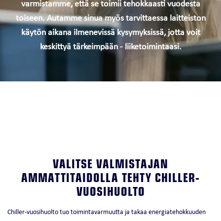
varmistamme, että se toimii tehokkaasti vuodesta
toiseen. Autamme sinua myös tarvittaessa laitteiston
käytön aikana ilmenevissä kysymyksissä, jotta voit
keskittyä tärkeimpään - liiketoimintaasi.
VALITSE VALMISTAJAN
AMMATTITAIDOLLA TEHTY CHILLER-
VUOSIHUOLTO
Chiller-vuosihuolto tuo toimintavarmuutta ja takaa energiatehokkuuden