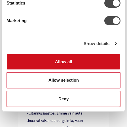
Statistics
Marketing
Show details
Allow all
Allow selection
VAKIOILMASTOINTI
Chiller-vuosihuolto optimoi
Deny
energiatehokkuuden ja tuo
kustannussäästöä. Emme vain auta
sinua ratkaisemaan ongelmia, vaan