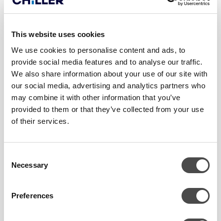
This website uses cookies
We use cookies to personalise content and ads, to
provide social media features and to analyse our traffic.
KYLMÄVESIASEMAT
We also share information about your use of our site with
Chiller-vuosihuolto optimoi
our social media, advertising and analytics partners who
energiatehokkuuden ja tuo
may combine it with other information that you’ve
kustannussäästöä. Emme vain auta
provided to them or that they’ve collected from your use
sinua ratkaisemaan ongelmia, vaan
of their services.
varmistamme myös, että laitteistosi
toimii tehokkaasti ja energiaa säästäen.
Consent
Chiller-vuosihuolto lisää laitteiston
Necessary
Selection
elinkaaren pituutta ja parantaa sen
kestävyyttä.
Preferences