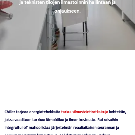
ja teknisten tilojen ilmastoinnin hallintaan ja
ohjaukseen.
Chiller tarjoaa energiatehokkaita
tarkuusilmastointiratkaisuja
kohteisiin,
joissa vaaditaan tarkkaa lämpötilaa ja ilman kosteutta. Ratkaisuihin
integroitu IoT mahdollistaa järjestelmän reaaliaikaisen seurannan ja