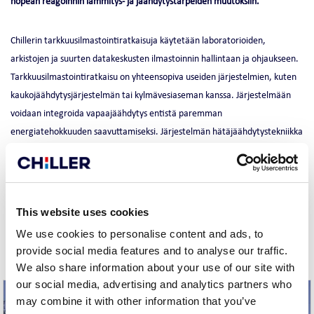
nopean reagoinnin lämmitys- ja jäähdytystarpeiden muutoksiin.
Chillerin tarkkuusilmastointiratkaisuja käytetään laboratorioiden,
arkistojen ja suurten datakeskusten ilmastoinnin hallintaan ja ohjaukseen.
Tarkkuusilmastointiratkaisu on yhteensopiva useiden järjestelmien, kuten
kaukojäähdytysjärjestelmän tai kylmävesiaseman kanssa. Järjestelmään
voidaan integroida vapaajäähdytys entistä paremman
energiatehokkuuden saavuttamiseksi. Järjestelmän hätäjäähdytystekniikka
varmistaa, että sisäilman olosuhteet pysyvät vakaina kaikissa olosuhteissa.
This website uses cookies
REFERENSSIT
We use cookies to personalise content and ads, to
provide social media features and to analyse our traffic.
We also share information about your use of our site with
our social media, advertising and analytics partners who
may combine it with other information that you’ve