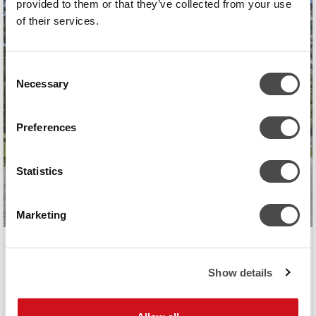
provided to them or that they’ve collected from your use
of their services.
Consent
Necessary
Selection
Preferences
Statistics
Marketing
KIELCE TECHNOLOGY PARK
Show details
Kielcen Technology Park -yrityspuiston konesaliratkaisun
lähtökohtana oli taata mahdollisimman energiatehokas
kokonaisuus.