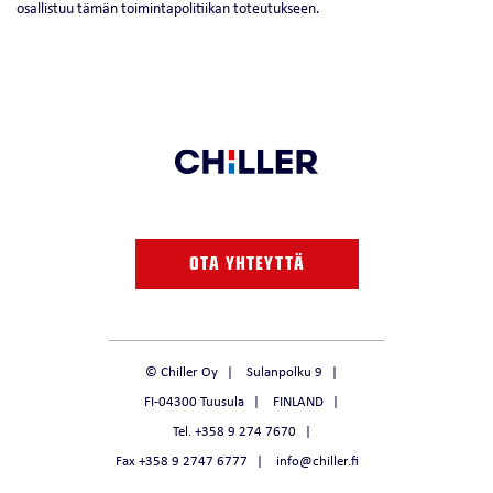
osallistuu tämän toimintapolitiikan toteutukseen.
OTA YHTEYTTÄ
© Chiller Oy
Sulanpolku 9
FI-04300 Tuusula
FINLAND
Tel. +358 9 274 7670
Fax +358 9 2747 6777
info@chiller.fi