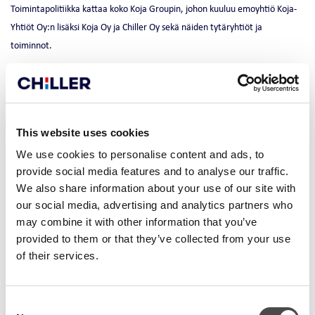
Toimintapolitiikka kattaa koko Koja Groupin, johon kuuluu emoyhtiö Koja-
Yhtiöt Oy:n lisäksi Koja Oy ja Chiller Oy sekä näiden tytäryhtiöt ja
toiminnot.
Haluamme turvata liiketoiminnan jatkuvuuden ja kannattavan kasvun.
Haluamme yrityksenä olla edistyksellinen, tunnettu kyvystämme ja
halustamme huolehtia tuotteidemme ja palvelujemme laatu-, turvallisuus-
This website uses cookies
ja ympäristöasioista. Yrityksen johto asettaa päämäärät ja seuraa niiden
We use cookies to personalise content and ads, to
toteutumista sekä resurssien riittävyyttä. Nämä päämäärät ohjaavat
provide social media features and to analyse our traffic.
päätöksentekoamme ja toimintaamme. Henkilöstön osaamisella on
We also share information about your use of our site with
keskeinen osuus päämääriemme toteutuksessa.
our social media, advertising and analytics partners who
may combine it with other information that you’ve
Toimimme avoimessa vuorovaikutuksessa sidosryhmiemme kanssa.
provided to them or that they’ve collected from your use
Yhteistyössä edellytämme sidosryhmiämme noudattamaan ja tukemaan
of their services.
asettamiamme laatu-, turvallisuus- energia-, ja
ympäristövaatimuksiamme, omien päämääriemme tueksi.
Consent