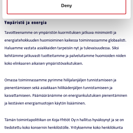
henkilöstölle ja yhteistyökumppaneille turvallisen ja miellyttävän
Deny
työympäristön.
Ympäristö ja energia
Tavoitteenamme on ympäristön kuormituksen jatkuva minimointi ja
energiatehokkuuden huomioiminen kaikessa toiminnassamme globaalisti.
Haluamme vastata asiakkaiden tarpeisiin nyt ja tulevaisuudessa. Siksi
kehitämme jatkuvasti tuotteitamme ja palveluitamme huomioiden niiden
koko elinkaaren aikaisen ympäristövaikutuksen.
Omassa toiminnassamme pyrimme hiilijalanjäljen tunnistamiseen ja
pienentämiseen sekä asiakkaan hiilikädenjäljen tunnistamiseen ja
kasvattamiseen. Päämääränämme on energiankulutuksen pienentäminen
ja kestävien energiamuotojen käytön lisääminen.
Tämän toimintapolitiikan on Koja-Yhtiöt Oy:n hallitus hyväksynyt ja se on
tiedotettu koko konsernin henkilöstölle. Yrityksemme koko henkilökunta