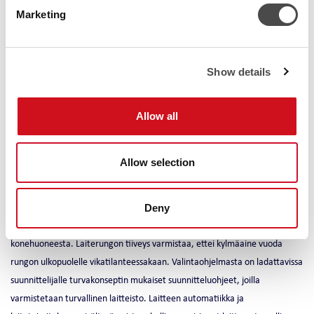
Marketing
Luotettava kohteen mukainen
NovaDual290 on kaksipiirinen lämpöpumppuasema, jonka neljä
kompressoria täydentää toimintavarmuutta haastavissakin tilanteissa.
Show details
Ennen kaikkea ratkaisu on aina yrityksen tehdasstandardien mukainen.
Laitteet valmistetaan ja testataan valmiiksi tehtaalla sekä toimitetaan
toimintavalmiina kompaktina kokonaisuutena. Kokonaisratkaisu on
Allow all
varustettavissa kattavasti kohteen erityisvaatimuksia vastaavaksi vesipiirin,
automaation, sähköisten varusteiden sekä muiden lisävarusteiden osalta.
Allow selection
Turvakonsepti
Sisäasenteisen NovaDual290 turvakonsepti on suunniteltu R290
Deny
kylmäaineelle. Turvakonseptina on kylmäaineen ulospuhallus
konehuoneesta. Laiterungon tiiveys varmistaa, ettei kylmäaine vuoda
rungon ulkopuolelle vikatilanteessakaan. Valintaohjelmasta on ladattavissa
suunnittelijalle turvakonseptin mukaiset suunnitteluohjeet, joilla
varmistetaan turvallinen laitteisto. Laitteen automatiikka ja