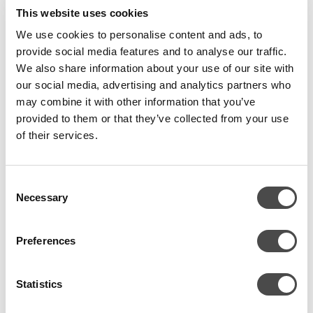
This website uses cookies
NovaDual290-lämpöpumppuasema yhdistää lämpöpumpun ja
We use cookies to personalise content and ads, to
kylmävesiaseman innovatiivisella tavalla. Se mahdollistaa energian
provide social media features and to analyse our traffic.
kierrätyksen ja saavuttaa ennennäkemättömän energiatehokkuuden.
We also share information about your use of our site with
Tämä lämpöpumppuasema pystyy jäähdyttämään, lämmittämään tai
our social media, advertising and analytics partners who
tekemään molempia samanaikaisesti, tarjoten joustavuutta erilaisiin
may combine it with other information that you’ve
tarpeisiin. NovaDual290 on erityisen sopiva kohteisiin, joissa on
provided to them or that they’ve collected from your use
samanaikaista jäähdytys- ja lämmitystarvetta, kuten kauppakeskuksissa,
of their services.
hotelleissa ja teollisuuslaitoksissa.
Kustannustehokas asentaa
Consent
Necessary
Selection
NovaDual290 yhdistää kylmävesiaseman ja lämpöpumpun, säästäen
konehuonetilaa. Laite mahdollistaa lyhyen läpimenoajan työmaalla.
Aikasäästö on huomattava verrattuna perinteiseen työmaalla koottavaan
Preferences
monitoimiseen järjestelmään. Läpimenoa nopeuttavat erityisesti
suunnitteluvaiheen laadukas dokumentaatio ja laaja tehdasvalmisteinen
Statistics
kokonaisuus.