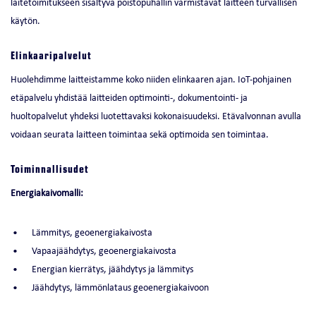
laitetoimitukseen sisältyvä poistopuhallin varmistavat laitteen turvallisen
käytön.
Elinkaaripalvelut
Huolehdimme laitteistamme koko niiden elinkaaren ajan. IoT-pohjainen
etäpalvelu yhdistää laitteiden optimointi-, dokumentointi- ja
huoltopalvelut yhdeksi luotettavaksi kokonaisuudeksi. Etävalvonnan avulla
voidaan seurata laitteen toimintaa sekä optimoida sen toimintaa.
Toiminnallisudet
Energiakaivomalli:
Lämmitys, geoenergiakaivosta
Vapaajäähdytys, geoenergiakaivosta
Energian kierrätys, jäähdytys ja lämmitys
Jäähdytys, lämmönlataus geoenergiakaivoon