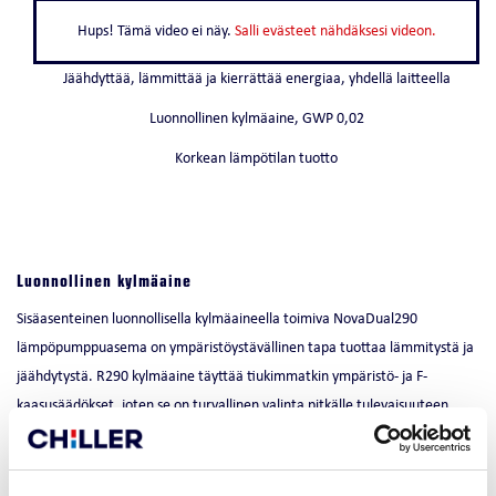
Hups! Tämä video ei näy.
Salli evästeet nähdäksesi videon.
Jäähdyttää, lämmittää ja kierrättää energiaa, yhdellä laitteella
Luonnollinen kylmäaine, GWP 0,02
Korkean lämpötilan tuotto
Luonnollinen kylmäaine
Sisäasenteinen luonnollisella kylmäaineella toimiva NovaDual290
lämpöpumppuasema on ympäristöystävällinen tapa tuottaa lämmitystä ja
jäähdytystä. R290 kylmäaine täyttää tiukimmatkin ympäristö- ja F-
kaasusäädökset, joten se on turvallinen valinta pitkälle tulevaisuuteen.
Luonnollisen kylmäaineen R290 GWP on vain 0,02.
Jäähdytys, lämmitys ja energiankierrätys