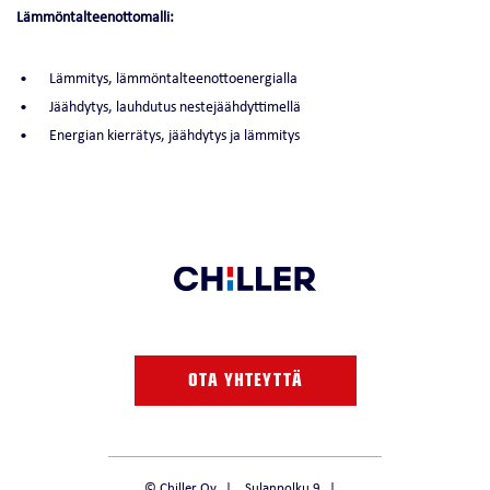
Lämmöntalteenottomalli:
Lämmitys, lämmöntalteenottoenergialla
Jäähdytys, lauhdutus nestejäähdyttimellä
Energian kierrätys, jäähdytys ja lämmitys
OTA YHTEYTTÄ
© Chiller Oy
Sulanpolku 9