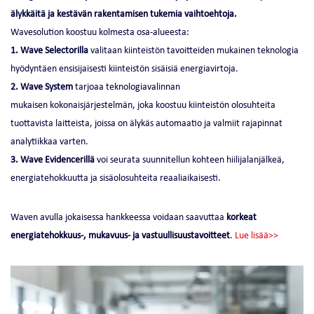
älykkäitä ja kestävän rakentamisen tukemia vaihtoehtoja.
Wavesolution koostuu kolmesta osa-alueesta:
1. Wave Selectorilla
valitaan kiinteistön tavoitteiden mukainen teknologia
hyödyntäen ensisijaisesti kiinteistön sisäisiä energiavirtoja.
2. Wave System
tarjoaa teknologiavalinnan
mukaisen kokonaisjärjestelmän, joka koostuu kiinteistön olosuhteita
tuottavista laitteista, joissa on älykäs automaatio ja valmiit rajapinnat
analytiikkaa varten.
3. Wave Evidencerillä
voi seurata suunnitellun kohteen hiilijalanjälkeä,
energiatehokkuutta ja sisäolosuhteita reaaliaikaisesti.
Waven avulla jokaisessa hankkeessa voidaan saavuttaa
korkeat
energiatehokkuus-, mukavuus- ja vastuullisuustavoitteet
.
Lue lisää>>