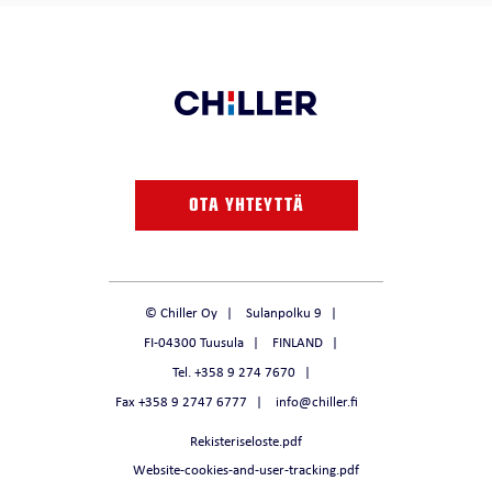
OTA YHTEYTTÄ
© Chiller Oy
Sulanpolku 9
FI-04300 Tuusula
FINLAND
Tel. +358 9 274 7670
Fax +358 9 2747 6777
info@chiller.fi
Rekisteriseloste.pdf
Website-cookies-and-user-tracking.pdf