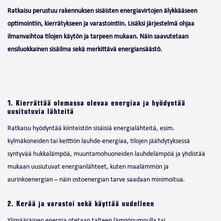
Ratkaisu perustuu rakennuksen sisäisten energiavirtojen älykkääseen
optimointiin, kierrätykseen ja varastointiin. Lisäksi järjestelmä ohjaa
ilmanvaihtoa tilojen käytön ja tarpeen mukaan. Näin saavutetaan
ensiluokkainen sisäilma sekä merkittävä energiansäästö.
1. Kierrättää olemassa olevaa energiaa ja hyödyntää
uusitutuvia lähteitä
Ratkaisu hyödyntää kiinteistön sisäisiä energialähteitä, esim.
kylmäkoneiden tai keittiön lauhde-energiaa, tilojen jäähdytyksessä
syntyvää hukkalämpöä, muuntamohuoneiden lauhdelämpöä ja yhdistää
mukaan uusiutuvat energianlähteet, kuten maalämmön ja
aurinkoenergian – näin ostoenergian tarve saadaan minimoitua.
2. Kerää ja varastoi sekä käyttää uudelleen
Ylimääräinen energia otetaan talteen lämpöpumpulla tai