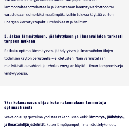
lämmöntalteenottolaitteella ja kierrätetään lämmitysverkostoon tai
varastoidaan esimerkiksi maalämpökaivoihin tulevaa käyttöä varten.
Energian kierrätys tapahtuu tehokkaasti ja hallitusti.
3. Jakaa lämmityksen, jäähdytyksen ja ilmanvaihdon tarkasti
tarpeen mukaan
Ratkaisu optimoi lämmityksen, jäähdytyksen ja ilmanvaihdon tilojen
todellisen käytön perusteella – ei oletusten. Näin varmistetaan
miellyttävät olosuhteet ja tehokas energian käyttö – ilman kompromisseja
viihtyvyydessä.
Yksi kokonaisuus ohjaa koko rakennuksen toimintoja
optimaalisesti
Wave ohjausjärjestelmä yhdistää rakennuksen kaikki
lämmitys-, jäähdytys-,
ja ilmastointijärjestelmät
, kuten lämpöpumput, ilmankäsittelykoneet,