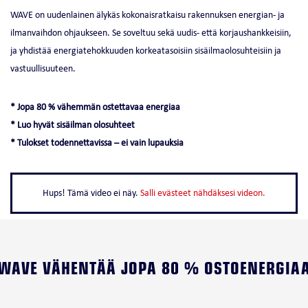
WAVE on uudenlainen älykäs kokonaisratkaisu rakennuksen energian- ja
ilmanvaihdon ohjaukseen. Se soveltuu sekä uudis- että korjaushankkeisiin,
ja yhdistää energiatehokkuuden korkeatasoisiin sisäilmaolosuhteisiin ja
vastuullisuuteen.​
* Jopa 80 % vähemmän ostettavaa energiaa
* Luo hyvät sisäilman olosuhteet
* Tulokset todennettavissa – ei vain lupauksia
Hups! Tämä video ei näy.
Salli evästeet nähdäksesi videon.
WAVE VÄHENTÄÄ JOPA 80 % OSTOENERGIA