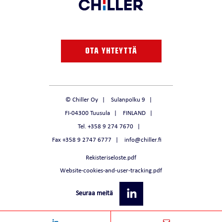
OTA YHTEYTTÄ
© Chiller Oy
Sulanpolku 9
FI-04300 Tuusula
FINLAND
Tel. +358 9 274 7670
Fax +358 9 2747 6777
info@chiller.fi
Rekisteriseloste.pdf
Website-cookies-and-user-tracking.pdf
Seuraa meitä
Share
Share