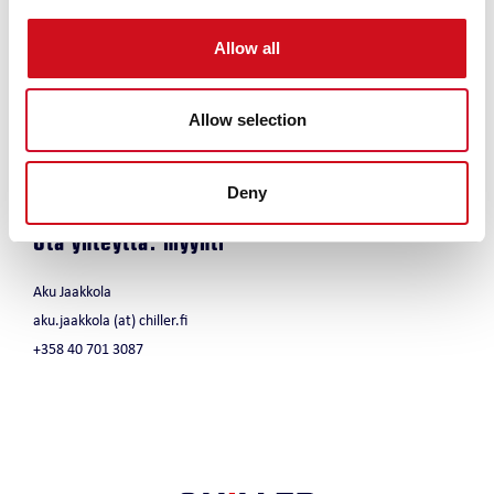
Kylmäaine
Allow all
R32 Midipack-I ECO
Allow selection
Tehoalue
Jäähdytys 30-55 kW
Deny
Lämmitys 32-59 kW
Ota yhteyttä: myynti
Aku Jaakkola
aku.jaakkola (at) chiller.fi
+358 40 701 3087