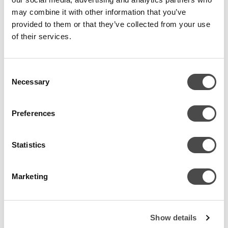
may combine it with other information that you’ve
provided to them or that they’ve collected from your use
Lisälämmitykseen ja jäähdytykseen
of their services.
Ulkoasenteinen Rhoss Midipack-I ECO (THAITI) on kompakti
portaattomasti säätyvä ilma-vesilämpöpumppu
.
Laite soveltuu
Consent
rakennuksen lisälämmitysjärjestelmäksi sekä kesäaikaiseen
Necessary
Selection
jäähdytykseen.
Tehokas tuotesarja ja laaja toiminta-alue
Preferences
Jopa 60°C lähtevän nesteen lämpötila
Taajuusmuuttajaohjattu scroll -kompressori
Statistics
Kattava lisävarustevalikoima
Monikäyttöinen laite kahden putken järjestelmiin
Marketing
Sisäänrakennettu master/slave-ohjaus
Toiminnalliset vaihtoehdot
Show details
lämpöpumppu