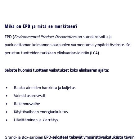
Mikä on EPD ja mitä se merkitsee?
EPD (
Environmental Product Declaration
) on standardisoitu ja
puolueettoman kolmannen osapuolen varmentama ympäristöseloste. Se
perustuu tuotteiden tarkkaan elinkaariarviointiin (LCA).
Seloste huomioi tuotteen vaikutukset koko elinkaaren ajalta:
Raaka-aineiden hankinta ja kuljetus
Valmistusprosessit
Rakennusvaihe
Käyttövaiheen energiankulutus
Hävittäminen ja kierrätys
Grand- ja Box-sarjojen
EPD-selosteet tekevät ympäristövaikutuksista täysin