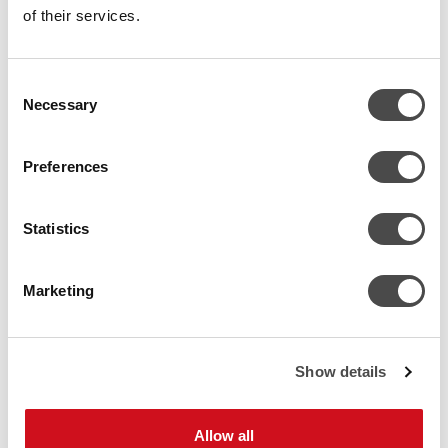
of their services.
Consent
Necessary
Selection
EPD kertoo faktat
EPD ei ole vain dokumentti, vaan työkalu, joka tukee vastuullista
Preferences
suunnittelua ja päätöksentekoa.
Statistics
Läpinäkyvyys:
Saat mustaa valkoisella laitteiden todellisesta
hiilijalanjäljestä.
Marketing
Helpompi vertailu:
Voit luottaa siihen, että data on vakioitua ja
vertailukelpoista muiden ratkaisujen kanssa.
Show details
Grand & Box – EPD, vastuullisuutta ja laatua
Allow all