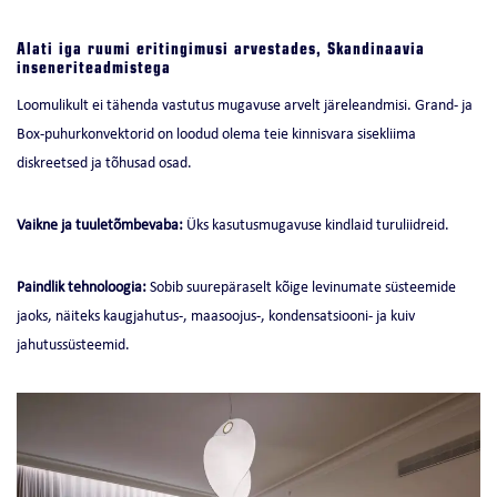
Alati iga ruumi eritingimusi arvestades, Skandinaavia
inseneriteadmistega
Loomulikult ei tähenda vastutus mugavuse arvelt järeleandmisi. Grand- ja
Box-puhurkonvektorid on loodud olema teie kinnisvara sisekliima
diskreetsed ja tõhusad osad.
Vaikne ja tuuletõmbevaba:
Üks kasutusmugavuse kindlaid turuliidreid.
Paindlik tehnoloogia:
Sobib suurepäraselt kõige levinumate süsteemide
jaoks, näiteks kaugjahutus-, maasoojus-, kondensatsiooni- ja kuiv
jahutussüsteemid.