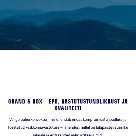
GRAND & BOX – EPD, VASTUTUSTUNDLIKKUST JA
KVALITEETI
Valige puhurkonvektor, mis ühendab endas kompromissitu jõudluse ja
tõestatud keskkonnavastutuse – lahendus, millel on läbipaistev süsiniku
jalajälg ja eriti ranged valikukriteeriumid.