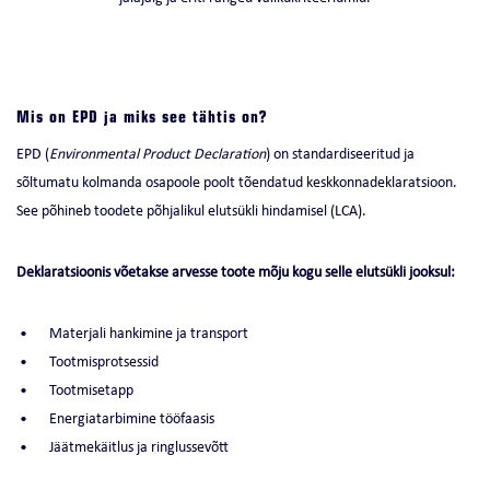
Mis on EPD ja miks see tähtis on?
EPD (
Environmental Product Declaration
) on standardiseeritud ja
sõltumatu kolmanda osapoole poolt tõendatud keskkonnadeklaratsioon.
See põhineb toodete põhjalikul elutsükli hindamisel (LCA).
Deklaratsioonis võetakse arvesse toote mõju kogu selle elutsükli jooksul:
Materjali hankimine ja transport
Tootmisprotsessid
Tootmisetapp
Energiatarbimine tööfaasis
Jäätmekäitlus ja ringlussevõtt