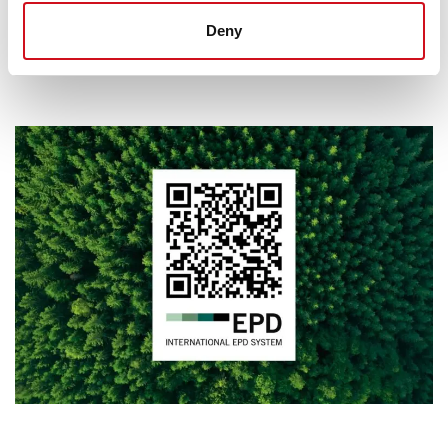
Box mono EPD
Box double EPD
Deny
–