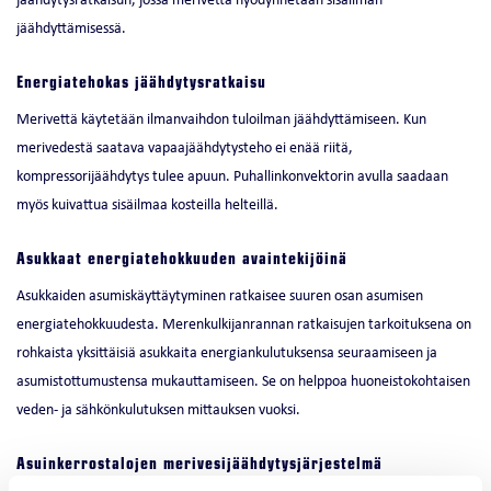
jäähdyttämisessä.
Energiatehokas jäähdytysratkaisu
Merivettä käytetään ilmanvaihdon tuloilman jäähdyttämiseen. Kun
merivedestä saatava vapaajäähdytysteho ei enää riitä,
kompressorijäähdytys tulee apuun. Puhallinkonvektorin avulla saadaan
myös kuivattua sisäilmaa kosteilla helteillä.
Asukkaat energiatehokkuuden avaintekijöinä
Asukkaiden asumiskäyttäytyminen ratkaisee suuren osan asumisen
energiatehokkuudesta. Merenkulkijanrannan ratkaisujen tarkoituksena on
rohkaista yksittäisiä asukkaita energiankulutuksensa seuraamiseen ja
asumistottumustensa mukauttamiseen. Se on helppoa huoneistokohtaisen
veden- ja sähkönkulutuksen mittauksen vuoksi.
Asuinkerrostalojen merivesijäähdytysjärjestelmä