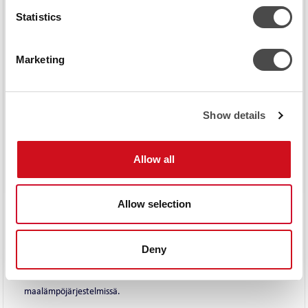
Statistics
Marketing
Show details
Allow all
Allow selection
BOX PUHALLINKONVEKTORI
Box, kuten kaikki Chillerin puhallinkonvektorit, mitoitetaan
Deny
kohdekohtaisesti, mikä ansiosta ne toimivat optimaalisesti niin
kondensoivissa-, kuivajäähdytys-, kaukokylmä- ja
maalämpöjärjestelmissä.