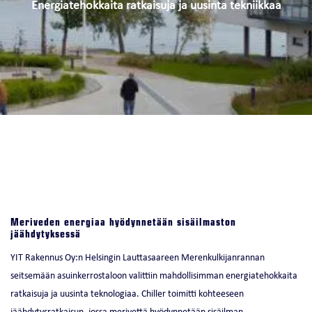
Energiatehokkaita ratkaisuja ja uusinta tekniikkaa
Meriveden energiaa hyödynnetään sisäilmaston
jäähdytyksessä
YIT Rakennus Oy:n Helsingin Lauttasaareen Merenkulkijanrannan
seitsemään asuinkerrostaloon valittiin mahdollisimman energiatehokkaita
ratkaisuja ja uusinta teknologiaa. Chiller toimitti kohteeseen
jäähdytysratkaisun, jossa merivettä hyödynnetään sisäilman