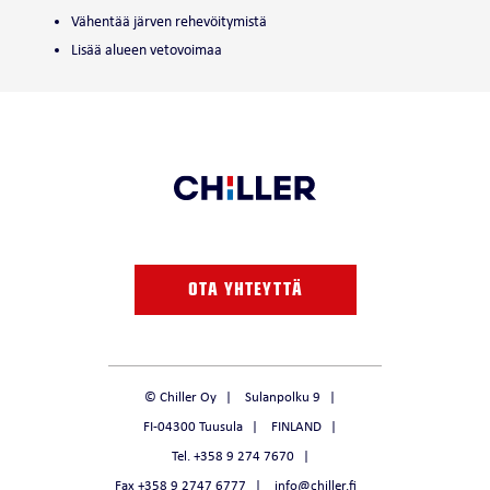
Vähentää järven rehevöitymistä
Lisää alueen vetovoimaa
OTA YHTEYTTÄ
© Chiller Oy
Sulanpolku 9
FI-04300 Tuusula
FINLAND
Tel. +358 9 274 7670
Fax +358 9 2747 6777
info@chiller.fi