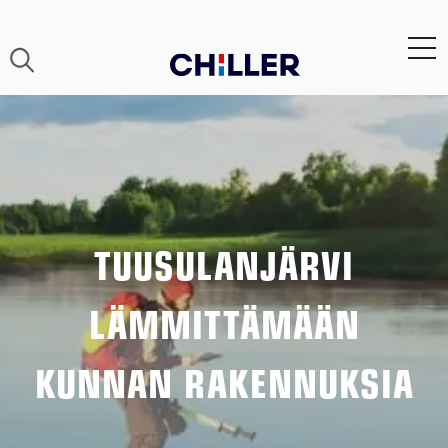
TUUSULANJÄRVI
LÄMMITTÄMÄÄN
KUNNAN RAKENNUKSIA