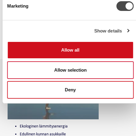
Eksoottisuus tulee kasvattamaan turismia Tuusulan alueella, sekä
Marketing
lisäämään uusia vapaa-ajan palveluntarjoajia alueella.
Viilentynyt vesi vähentää järven rehevöitymistä ja virkistystoimintaa
haittaava leväkasvusto vähenee huomattavasti.
Show details
Haluaisitko sinäkin retkiluistelemaan Tuusulanjärvelle juhannuksena?
Allow all
Julkaistu 1.4.2022
Allow selection
Deny
Ekologinen lämmitysenergia
Edullinen kunnan asukkaille