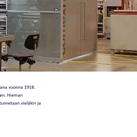
NOVAHEAT 32 I
NOVAHEAT 32
CHILLQUICK THERMO
htaana vuonna 1918.
een. Hieman
tunnetaan vieläkin ja