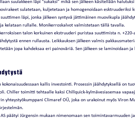
llaan suulakkeen läpi ”sukaksi” mikä sen jälkeen käsitellään halutuksi
virakeet sulatetaan, kuljetetaan ja homogenoidaan esktruuderiksi kut
 suuttimen läpi, jonka jälkeen syntyvä jättimäinen muovikupla jäähd
ja kelataan rullalle. Monikerroskalvot valmistetaan tällä tavalla.
ikerroksisen talon korkuinen ekstruuderi puristaa suuttimista n. +220
äähdytystä ennen rullausta. Leikkauksen jälkeen valmis pakkausmateria
tetään jopa kahdeksaa eri painoväriä. Sen jälkeen se laminoidaan ja 
hdytystä
 kokonaisuudessaan kallis investointi. Prosessin jäähdytyksellä on t
li. Chiller toimitti tehtaalle kaksi Chillquick-kylmävesiasemaa vapaa
erin yhteystyökumppani Climaref OÜ, joka on urakoinut myös Viron Ma
ärjestelmän.
star AS päätyi Jürgensin mukaan nimenomaan sen toimintavarmuuden j