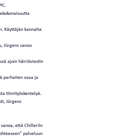
 ºC.
itekokonaisuutta
un. Käyttäjän kannalta
u, Jürgens sanoo
ä ajoin häiriöviestin
tä parhaiten osaa ja
ta tiimityöskentelyä.
ti, Jürgens
sanoa, että Chilleriln
kohteeseen” palveluun