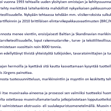
toi vuonna 1993 tehtaalle uuden yksityisen omistajan ja kehityssuunn
ehty merkittävä laitehankinta mahdollisti nykyaikaisen pakkausmuo
eteollisuudelle. Nykyään tehtaassa tehdään mm. viisikerroksista sulku
ertifioinnin ja 2010 brittiläisen elintarvikepakkausvaatimusten (BRC
annosta menee vientiin, ensisijaisesti Baltian ja Skandinavian markkin
arviketeollisuudelle, loput rakennustarvike-, turve- ja tekstiiliteollisu
mistetaan vuosittain noin 8000 tonnia.
 edellyttänyt tiivistä yhteistyötä tutkijoiden, tavaratoimittajien ja t
ajan hermoilla ja kyettävä sitä kautta kasvattamaan kysyntää tuotte
is Jürgens painottaa.
nosta tuotesuunnitteluun, markkinointiin ja myyntiin on keskitetty te
ii itse muoviraaka-aineensa ja prosessoi sen valmiiksi tuotteeksi huo
ta ostettavaa muovirullamateriaalia jatkojalostetaan lopputuotteiksi
 valmistetaan ekstruusio- eli suulakepuristusmenetelmällä. Muovin 