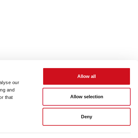
Allow all
alyse our
ing and
Allow selection
r that
7 6777
info@chiller.fi
Deny