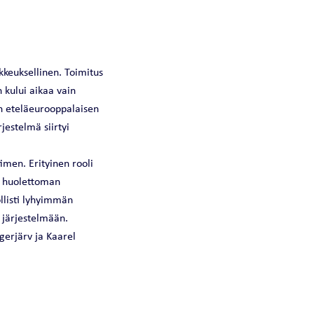
kkeuksellinen. Toimitus
 kului aikaa vain
n eteläeurooppalaisen
jestelmä siirtyi
imen. Erityinen rooli
en huolettoman
llisti lyhyimmän
 järjestelmään.
gerjärv ja Kaarel