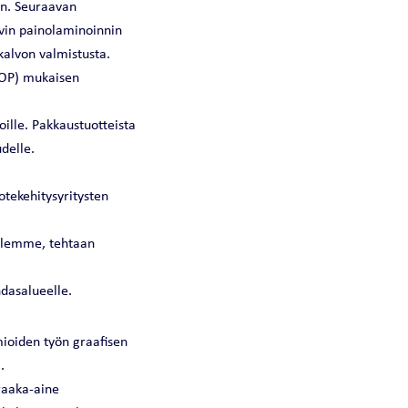
an. Seuraavan
vin painolaminoinnin
kalvon valmistusta.
/IOP) mukaisen
oille. Pakkaustuotteista
udelle.
uotekehitysyritysten
illemme, tehtaan
hdasalueelle.
mioiden työn graafisen
.
raaka-aine