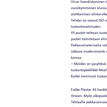
Viron itsenäistyminen 
vuosikymmenen alussa t
aloittamisen elintarvik
Tehdas on saanut ISO-s
tuotantovalmiuden.
Yli puolet tehtaan tuot
puolet toimitetaan elint
Pakkausmateriaalia val
Jatkuva modernisointi on
kanssa.
– Meidän on pysyttävä 
tuotantopäällikkö Meel
Kaikki toiminnot tuotan
Estiko Plastar AS hankk
ilmeen. Myös ulkopuolel
Tehtaalla pakkausmuovi