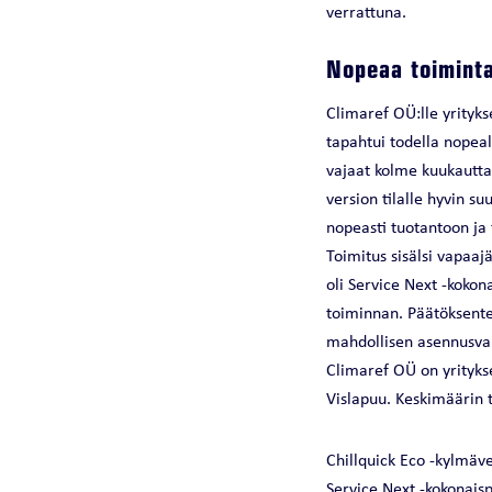
verrattuna.
Nopeaa toimint
Climaref OÜ:lle yrityk
tapahtui todella nopea
vajaat kolme kuukautta
version tilalle hyvin s
nopeasti tuotantoon ja
Toimitus sisälsi vapaaj
oli Service Next -kokon
toiminnan. Päätöksente
mahdollisen asennusva
Climaref OÜ on yritykse
Vislapuu. Keskimäärin t
Chillquick Eco -kylmä
Service Next -kokonais