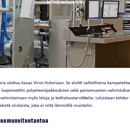
 / LÄMMÖNTUOTTO
kylmävesiasemiin
Jäähdytyksen päätelaitevertailu
O
FULLPOWER EVO
Jäähdytysratkaisun kylmänlähde
VFD
MASTOINTIKONE
MASTOINTIKONE
toria ulottuu kauas Viron historiaan. Se aloitti valtiollisena kampate
SILMASTOINTILAITE
 laajennettiin polyeteenipakkauksien sekä painomuovien valmistuks
almistamaan myös leluja ja kotitaloustarvikkeita. Leluistaan tehdas 
käistä virolaista, joka ei niitä lämmöllä muistelisi.
usmuovituotantoa