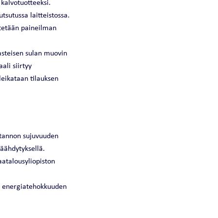
 kalvotuotteeksi.
sutussa laitteistossa.
ytetään paineilman
-asteisen sulan muovin
ali siirtyy
leikataan tilauksen
uotannon sujuvuuden
jäähdytyksellä.
atalousyliopiston
a energiatehokkuuden