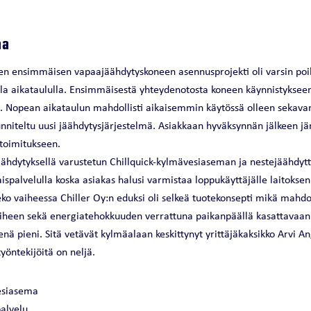
aa
sen ensimmäisen vapaajäähdytyskoneen asennusprojekti oli varsin poi
lla aikataululla. Ensimmäisestä yhteydenotosta koneen käynnistykseen
. Nopean aikataulun mahdollisti aikaisemmin käytössä olleen sekava
uunniteltu uusi jäähdytysjärjestelmä. Asiakkaan hyväksynnän jälkeen jär
 toimitukseen.
äähdytyksellä varustetun Chillquick-kylmävesiaseman ja nestejäähdytt
aispalvelulla koska asiakas halusi varmistaa loppukäyttäjälle laitoks
ko vaiheessa Chiller Oy:n eduksi oli selkeä tuotekonsepti mikä mahdo
iheen sekä energiatehokkuuden verrattuna paikanpäällä kasattavaan
nä pieni. Sitä vetävät kylmäalaan keskittynyt yrittäjäkaksikko Arvi An
yöntekijöitä on neljä.
vesiasema
palvelu