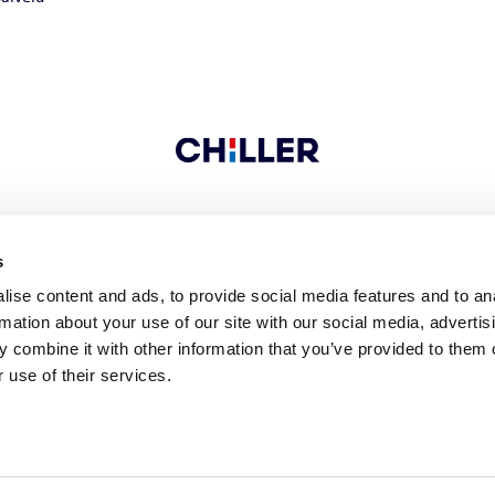
OTA YHTEYTTÄ
s
ise content and ads, to provide social media features and to an
rmation about your use of our site with our social media, advertis
 combine it with other information that you’ve provided to them o
 9
FI-04300 Tuusula
FINLAND
Tel. +358 9 274 7670
Fax +358 9 274
 use of their services.
Rekisteriseloste.pdf
Website-cookies-and-user-tracking.pdf
Seuraa meitä