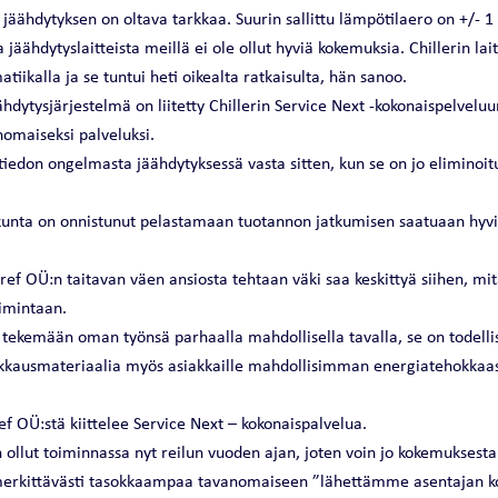
äähdytyksen on oltava tarkkaa. Suurin sallittu lämpötilaero on +/- 1
ta jäähdytyslaitteista meillä ei ole ollut hyviä kokemuksia. Chillerin la
tiikalla ja se tuntui heti oikealta ratkaisulta, hän sanoo.
äähdytysjärjestelmä on liitetty Chillerin Service Next -kokonaispelvelu
nomaiseksi palveluksi.
iedon ongelmasta jäähdytyksessä vasta sitten, kun se on jo eliminoit
unta on onnistunut pelastamaan tuotannon jatkumisen saatuaan hyviss
ref OÜ:n taitavan väen ansiosta tehtaan väki saa keskittyä siihen, mi
oimintaan.
t tekemään oman työnsä parhaalla mahdollisella tavalla, se on todellis
kkausmateriaalia myös asiakkaille mahdollisimman energiatehokkaas
f OÜ:stä kiittelee Service Next – kokonaispalvelua.
ollut toiminnassa nyt reilun vuoden ajan, joten voin jo kokemuksesta 
t merkittävästi tasokkaampaa tavanomaiseen ”lähettämme asentajan 