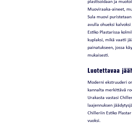
plastisoidaan ja muotoi
Muoviraaka-aineet, muo
Sula muovi puristetaan
avulla ohueksi kalvoksi 
Estiko Plastarissa kolm
kuplaksi, mikä vaatii j
painatukseen, jossa käy
mukaisesti.
Luotettavaa jää
Moderni ekstruuderi on
kannalta merkittävä roo
Urakasta vastasi Chill
laajennuksen jäädytysj
Chilleriin Estiko Pla
vuoksi.