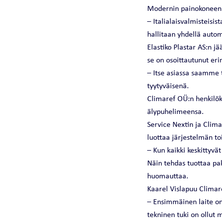
Modernin painokoneen j
– Italialaisvalmisteisis
hallitaan yhdellä automa
Elastiko Plastar AS:n j
se on osoittautunut eri
– Itse asiassa saamme t
tyytyväisenä.
Climaref OÜ:n henkilök
älypuhelimeensa.
Service Nextin ja Clima
luottaa järjestelmän t
– Kun kaikki keskittyvä
Näin tehdas tuottaa pa
huomauttaa.
Kaarel Vislapuu Climare
– Ensimmäinen laite on 
tekninen tuki on ollu