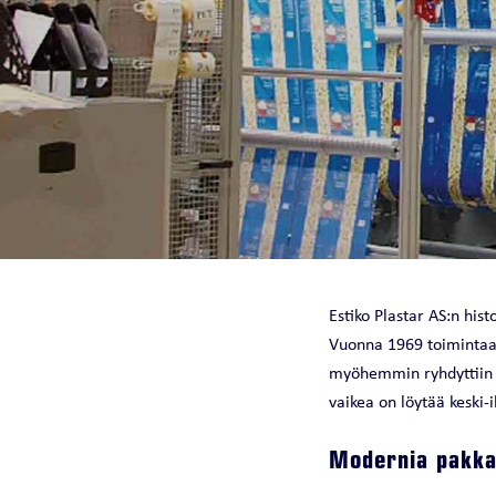
KYLMÄNTUOTTO
CHILLQUICK REN
FULLFLOW DX | 
WINPACK SE | ECO ILMA-
VESILÄMPÖPUMPPU
SMART VAKIOIL
MIDIPACK-I | ECO
SOLID VAKIOIL
WINPOWER ECO ILMA-
Estiko Plastar AS:n his
STEADY TARKKUU
VESILÄMPÖPUMPPU
Vuonna 1969 toimintaa
EASYPACK ECO ILMA-
myöhemmin ryhdyttiin v
VESILÄMPÖPUMPPU
vaikea on löytää keski-i
Modernia pakka