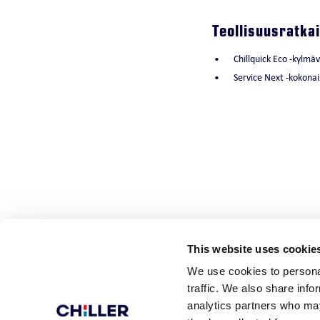
Teollisuusratka
Chillquick Eco -kylmä
Service Next -kokonai
This website uses cookie
We use cookies to personal
traffic. We also share info
analytics partners who may
© Chiller Oy
Sulanpolku