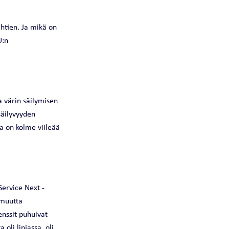
ähtien. Ja mikä on
U:n
 värin säilymisen
säilyvyyden
a on kolme viileää
Service Next -
rmuutta
enssit puhuivat
oli linjassa, oli