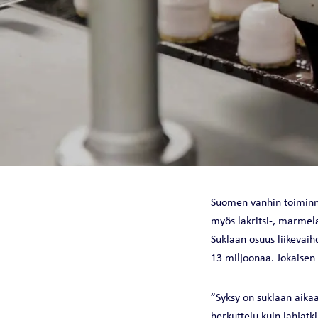
KYLMÄNTUOTTO
CHILLQUICK REN
FULLFLOW DX | 
WINPACK SE | ECO ILMA-
VESILÄMPÖPUMPPU
SMART VAKIOIL
MIDIPACK-I | ECO
SOLID VAKIOIL
WINPOWER ECO ILMA-
Suomen vanhin toiminna
STEADY TARKKUU
VESILÄMPÖPUMPPU
myös lakritsi-, marmela
EASYPACK ECO ILMA-
Suklaan osuus liikevai
VESILÄMPÖPUMPPU
13 miljoonaa. Jokaisen 
”Syksy on suklaan aikaa
herkuttelu kuin lahjatk