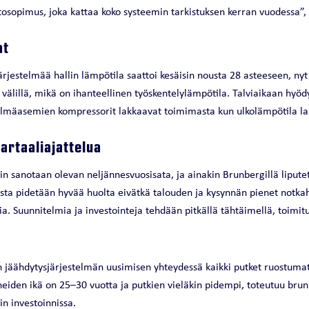
tosopimus, joka kattaa koko systeemin tarkistuksen kerran vuodessa”,
at
rjestelmää hallin lämpötila saattoi kesäisin nousta 28 asteeseen, ny
välillä, mikä on ihanteellinen työskentelylämpötila. Talviaikaan hyö
ylmäasemien kompressorit lakkaavat toimimasta kun ulkolämpötila las
artaaliajattelua
lin sanotaan olevan neljännesvuosisata, ja ainakin Brunbergillä liput
sta pidetään hyvää huolta eivätkä talouden ja kysynnän pienet notka
sia. Suunnitelmia ja investointeja tehdään pitkällä tähtäimellä, toimi
in jäähdytysjärjestelmän uusimisen yhteydessä kaikki putket ruostuma
neiden ikä on 25–30 vuotta ja putkien vieläkin pidempi, toteutuu bru
in investoinnissa.