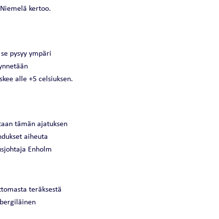
 Niemelä kertoo.
t se pysyy ympäri
dynnetään
kee alle +5 celsiuksen.
etaan tämän ajatuksen
hdukset aiheuta
tusjohtaja Enholm
ttomasta teräksestä
nbergiläinen