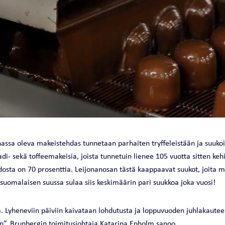
 / LÄMMÖNTUOTTO
Jäähdytyksen päätelaitevertailu
O
FULLPOWER EVO
Jäähdytysratkaisun kylmänlähde
VFD
MASTOINTIKONE
MASTOINTIKONE
ssa oleva makeistehdas tunnetaan parhaiten tryffeleistään ja suukois
SILMASTOINTILAITE
di- sekä toffeemakeisia, joista tunnetuin lienee 105 vuotta sitten keh
hdosta on 70 prosenttia. Leijonanosan tästä kaappaavat suukot, joita
suomalaisen suussa sulaa siis keskimäärin pari suukkoa joka vuosi!
. Lyheneviin päiviin kaivataan lohdutusta ja loppuvuoden juhlakautee
in”, Brunbergin toimitusjohtaja Katarina Enholm sanoo.