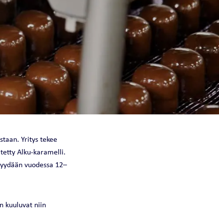
NOVAHEAT 32 I
NOVAHEAT 32
CHILLQUICK THERMO
taan. Yritys tekee
itetty Alku-karamelli.
 myydään vuodessa 12–
n kuuluvat niin