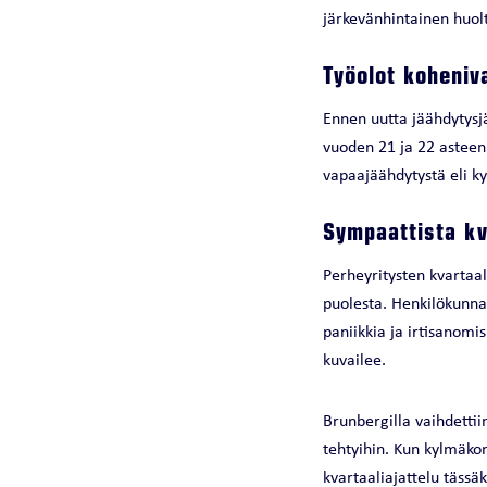
järkevänhintainen huol
Työolot koheniv
Ennen uutta jäähdytysjä
vuoden 21 ja 22 asteen 
vapaajäähdytystä eli k
Sympaattista kv
Perheyritysten kvartaa
puolesta. Henkilökunna
paniikkia ja irtisanomi
kuvailee.
Brunbergilla vaihdetti
tehtyihin. Kun kylmäko
kvartaaliajattelu tässäk