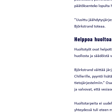
päätöksenteko lopulta 
”Uusittu jäähdytysjärje
Björkstrand toteaa.
Helppoa huoltoa
Huoltotyöt ovat helpot
huollosta ja säädöistä v
Björkstrand väittää jä
Chillerille, pyyntö lisä
tietojärjestelmiin.” Os
ja valvovat, että vesia
Huoltotarpeita ei uudeh
yhteydessä tuli eteen m