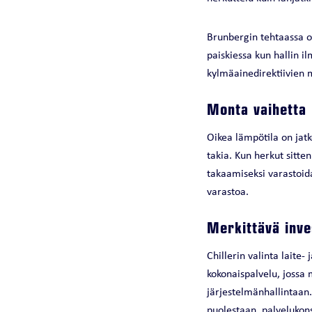
Brunbergin tehtaassa on
paiskiessa kun hallin i
kylmäainedirektiivien m
Monta vaihetta
Oikea lämpötila on jat
takia. Kun herkut sitte
takaamiseksi varastoid
varastoa.
Merkittävä inve
Chillerin valinta laite
kokonaispalvelu, joss
järjestelmänhallintaan. 
puolestaan, palvelukonse