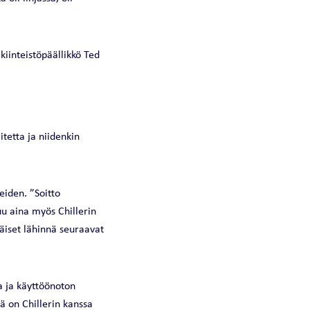
kiinteistöpäällikkö Ted
tetta ja niidenkin
iden. ”Soitto
tuu aina myös Chillerin
läiset lähinnä seuraavat
a ja käyttöönoton
ä on Chillerin kanssa