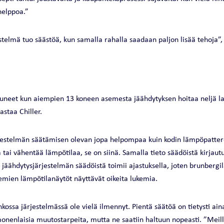
helppoa.”
stelmä tuo säästöä, kun samalla rahalla saadaan paljon lisää tehoja”, 
tuneet kun aiempien 13 koneen asemesta jäähdytyksen hoitaa neljä lai
astaa Chiller.
rjestelmän säätämisen olevan jopa helpompaa kuin kodin lämpöpattere
tä tai vähentää lämpötilaa, se on siinä. Samalla tieto säädöistä kirjau
a jäähdytysjärjestelmän säädöistä toimii ajastuksella, joten brunbergi
semien lämpötilanäytöt näyttävät oikeita lukemia.
kossa järjestelmässä ole vielä ilmennyt. Pientä säätöä on tietysti ain
onenlaisia muutostarpeita, mutta ne saatiin haltuun nopeasti. ”Meill