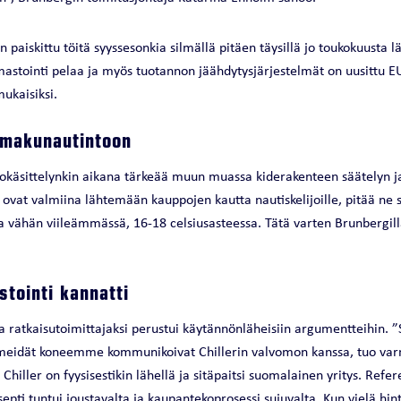
 paiskittu töitä syyssesonkia silmällä pitäen täysillä jo toukokuusta l
lmastointi pelaa ja myös tuotannon jäähdytysjärjestelmät on uusittu E
ukaisiksi.
 makunautintoon
kokäsittelynkin aikana tärkeää muun muassa kiderakenteen säätelyn ja
n ovat valmiina lähtemään kauppojen kautta nautiskelijoille, pitää ne 
a vähän viileämmässä, 16-18 celsiusasteessa. Tätä varten Brunbergill
stointi kannatti
- ja ratkaisutoimittajaksi perustui käytännönläheisiin argumentteihin. ”
a meidät koneemme kommunikoivat Chillerin valvomon kanssa, tuo va
Chiller on fyysisestikin lähellä ja sitäpaitsi suomalainen yritys. Refer
pti tuntui joustavalta ja kaupantekoprosessi sujuvalta. Kun vielä hinta 