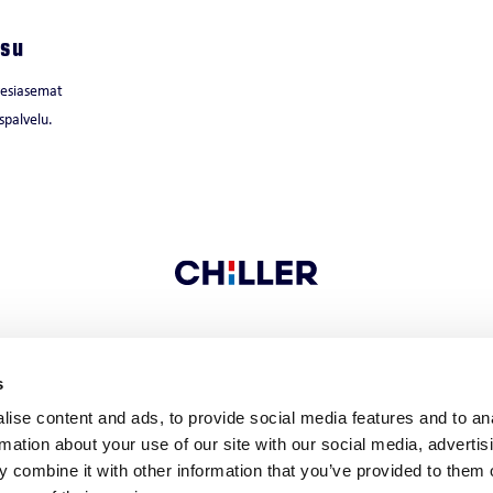
isu
vesiasemat
spalvelu.
OTA YHTEYTTÄ
s
ise content and ads, to provide social media features and to an
rmation about your use of our site with our social media, advertis
 combine it with other information that you’ve provided to them o
 9
FI-04300 Tuusula
FINLAND
Tel. +358 9 274 7670
Fax +358 9 274