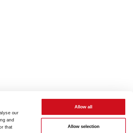
Allow all
alyse our
ing and
Allow selection
r that
7 6777
info@chiller.fi