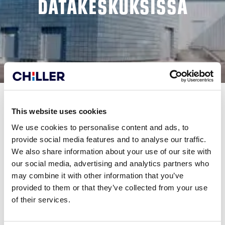
DATAKESKUKSISSA
This website uses cookies
We use cookies to personalise content and ads, to
provide social media features and to analyse our traffic.
We also share information about your use of our site with
Verne Global Finlandin The Air – ilmastoneutraali datakeskus
our social media, advertising and analytics partners who
may combine it with other information that you’ve
The Air on Pohjoismaiden ensimmäinen ilmastoneutraali datakeskus ja
provided to them or that they’ve collected from your use
Verne Global Finlandin lippulaiva. Konesali edustaa alan huippua, jossa
of their services.
ilmastovastuullisuus ja energiatehokkuus kulkevat käsi kädessä.