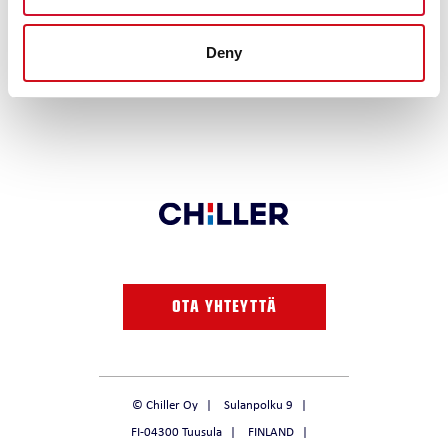
Koja Groupin asiantuntemus, paikallinen tekninen tuki ja huoltopalvelut
varmistavat datakeskuksille tehokkaan, toimintavarman ja
Deny
ympäristövastuullisen ratkaisun – nyt ja tulevaisuudessa.
OTA YHTEYTTÄ
© Chiller Oy
Sulanpolku 9
FI-04300 Tuusula
FINLAND