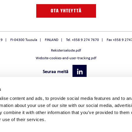
 / LÄMMÖNTUOTTO
Jäähdytyksen päätelaitevertailu
O
FULLPOWER EVO
OTA YHTEYTTÄ
Jäähdytysratkaisun kylmänlähde
VFD
 9
FI-04300 Tuusula
FINLAND
Tel. +358 9 274 7670
Fax +358 9 274
Rekisteriseloste.pdf
Website-cookies-and-user-tracking.pdf
MASTOINTIKONE
Seuraa meitä
MASTOINTIKONE
SILMASTOINTILAITE
s
ise content and ads, to provide social media features and to an
rmation about your use of our site with our social media, advertis
 combine it with other information that you’ve provided to them o
 use of their services.