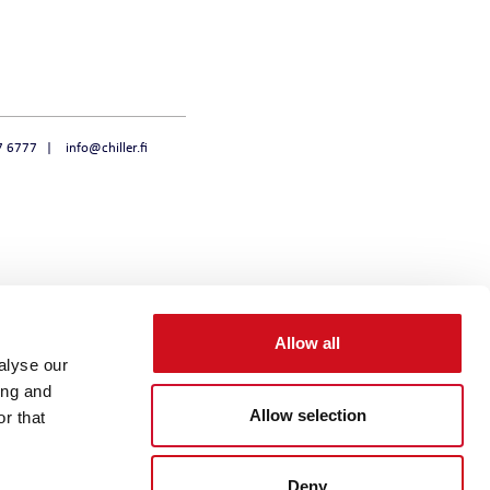
NOVAHEAT 32 I
NOVAHEAT 32
CHILLQUICK THERMO
7 6777
info@chiller.fi
Allow all
alyse our
ing and
Allow selection
r that
Deny