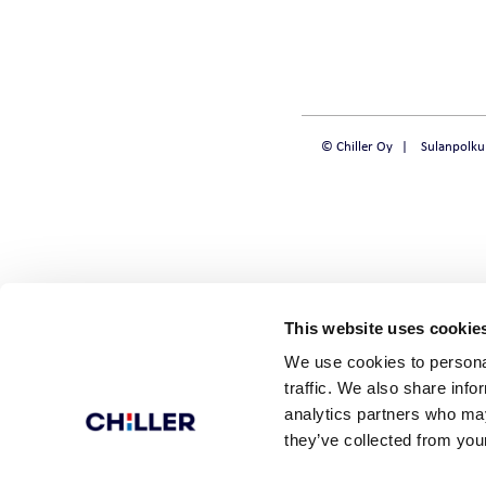
KYLMÄNTUOTTO
CHILLQUICK REN
FULLFLOW DX | 
© Chiller Oy
Sulanpolku
WINPACK SE | ECO ILMA-
VESILÄMPÖPUMPPU
SMART VAKIOIL
MIDIPACK-I | ECO
SOLID VAKIOIL
WINPOWER ECO ILMA-
STEADY TARKKUU
VESILÄMPÖPUMPPU
This website uses cookie
EASYPACK ECO ILMA-
We use cookies to personal
VESILÄMPÖPUMPPU
traffic. We also share info
analytics partners who may
they’ve collected from your