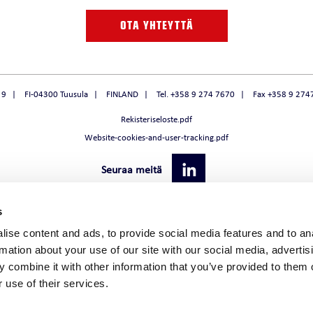
 / LÄMMÖNTUOTTO
Jäähdytyksen päätelaitevertailu
O
FULLPOWER EVO
OTA YHTEYTTÄ
Jäähdytysratkaisun kylmänlähde
VFD
 9
FI-04300 Tuusula
FINLAND
Tel. +358 9 274 7670
Fax +358 9 274
Rekisteriseloste.pdf
Website-cookies-and-user-tracking.pdf
MASTOINTIKONE
Seuraa meitä
MASTOINTIKONE
SILMASTOINTILAITE
s
ise content and ads, to provide social media features and to an
rmation about your use of our site with our social media, advertis
 combine it with other information that you’ve provided to them o
 use of their services.