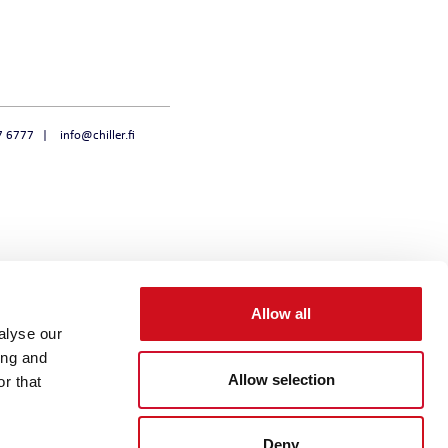
NOVAHEAT 32 I
NOVAHEAT 32
CHILLQUICK THERMO
7 6777
info@chiller.fi
Allow all
alyse our
ing and
Allow selection
r that
Deny