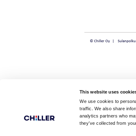
KYLMÄNTUOTTO
CHILLQUICK REN
FULLFLOW DX | 
© Chiller Oy
Sulanpolku
WINPACK SE | ECO ILMA-
VESILÄMPÖPUMPPU
SMART VAKIOIL
MIDIPACK-I | ECO
SOLID VAKIOIL
WINPOWER ECO ILMA-
STEADY TARKKUU
VESILÄMPÖPUMPPU
This website uses cookie
EASYPACK ECO ILMA-
We use cookies to personal
VESILÄMPÖPUMPPU
traffic. We also share info
analytics partners who may
they’ve collected from your