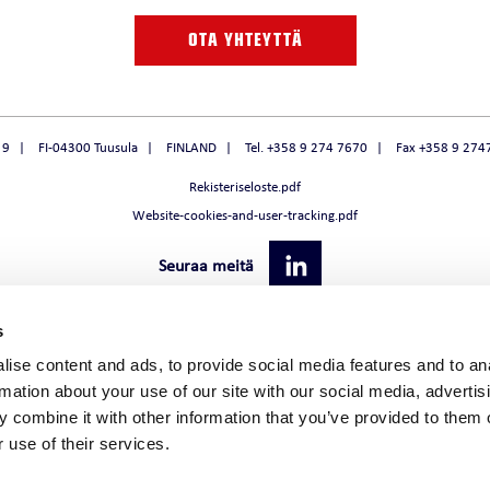
 / LÄMMÖNTUOTTO
Jäähdytyksen päätelaitevertailu
O
FULLPOWER EVO
OTA YHTEYTTÄ
Jäähdytysratkaisun kylmänlähde
VFD
 9
FI-04300 Tuusula
FINLAND
Tel. +358 9 274 7670
Fax +358 9 274
Rekisteriseloste.pdf
Website-cookies-and-user-tracking.pdf
MASTOINTIKONE
Seuraa meitä
MASTOINTIKONE
SILMASTOINTILAITE
s
ise content and ads, to provide social media features and to an
rmation about your use of our site with our social media, advertis
 combine it with other information that you’ve provided to them o
 use of their services.