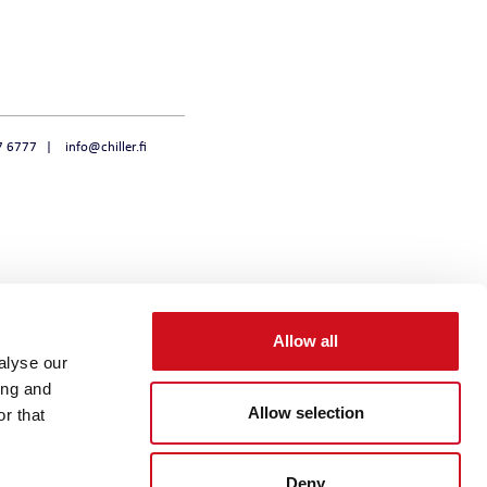
NOVAHEAT 32 I
NOVAHEAT 32
CHILLQUICK THERMO
7 6777
info@chiller.fi
Allow all
alyse our
ing and
Allow selection
r that
Deny