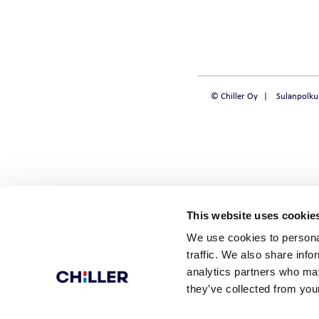
KYLMÄNTUOTTO
CHILLQUICK REN
FULLFLOW DX | 
© Chiller Oy
Sulanpolku
WINPACK SE | ECO ILMA-
VESILÄMPÖPUMPPU
SMART VAKIOIL
MIDIPACK-I | ECO
SOLID VAKIOIL
WINPOWER ECO ILMA-
STEADY TARKKUU
VESILÄMPÖPUMPPU
This website uses cookie
EASYPACK ECO ILMA-
We use cookies to personal
VESILÄMPÖPUMPPU
traffic. We also share info
analytics partners who may
they’ve collected from your