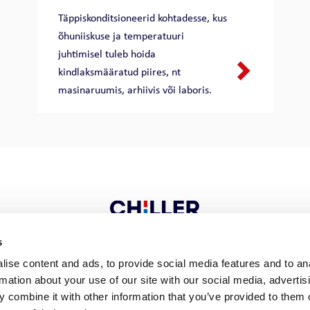
Täppiskonditsioneerid kohtadesse, kus
õhuniiskuse ja temperatuuri
juhtimisel tuleb hoida
kindlaksmääratud piires, nt
masinaruumis, arhiivis või laboris.
s
ise content and ads, to provide social media features and to an
VÕTKE ÜHENDUST
rmation about your use of our site with our social media, advertis
 combine it with other information that you’ve provided to them o