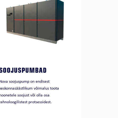
SOOJUSPUMBAD
Nova soojuspump on endisest
keskonnasäästlikum vôimalus toota
hoonetele soojust vôi olla osa
tehnoloogilistest protsessidest.