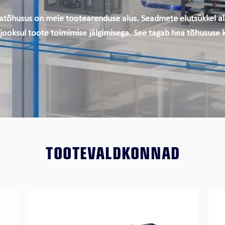
O
giatõhusus on meie tootearenduse alus. Seadmete elutsükkel al
VFD
 jooksul toote toimimise jälgimisega. See tagab hea tõhususe
TOOTEVALDKONNAD