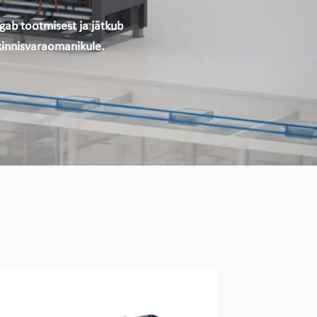
gab tootmisest ja jätkub
 kinnisvaraomanikule.