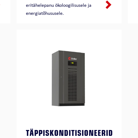
eritähelepanu ökoloogilisusele ja
energiatõhususele.
TÄPPISKONDITISIONEERID