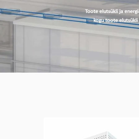
CHILLQUICK REN
Toote elutsükli ja ener
FULLFLOW DX | 
kogu toote elutsükli
WINPACK SE | ECO
MIDIPACK-I ECO
EASYPACK ECO
WINPOWER ECO