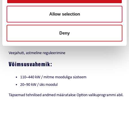
toimub juhtimine tsentraalselt ja energiatõhusalt. Igal moodulil on kaks
võimsuse reguleerimise astet, nelja mooduliga süsteemis on seega
Allow selection
kokku kaheksa astet. Nii saab ka väikese osalise koormuse toota
energiatõhusalt.
Deny
Funktsioonid
Veejahuti, astmeline reguleerimine
Võimsusvahemik:
110–440 kW / mitme mooduliga süsteem
20–90 kW / üks moodul
Täpsemad tehnilised andmed määratakse Option valikuprogrammi abil.