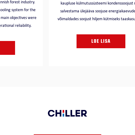
nnish forest industry.
kaupluse külmutussüsteemi kondenssoojust 
ooling system for the
salvestama ülejääva soojuse energiakaevude
e main objectives were
võimaldades soojust hiljem kütmiseks taaskas
ational reliability.
LOE LISA
A