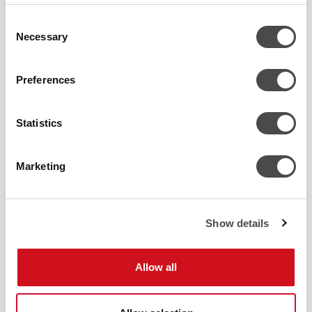
Consent
Necessary
Selection
Preferences
Statistics
Marketing
Show details
KÜLMAVEEJAAMAD
Külmaveejaamade ja veejahutite
Allow all
energiatõhusus tuleneb uuenduslikest
tehnilistest lahendustest ning neid