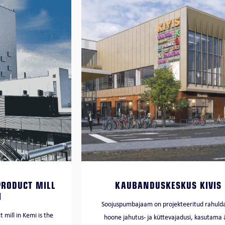
PRODUCT MILL
KAUBANDUSKESKUS KIVIS
I
Soojuspumbajaam on projekteeritud rahul
mill in Kemi is the
hoone jahutus- ja küttevajadusi, kasutama 