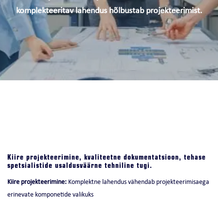
komplekteeritav lahendus hõlbustab projekteerimist.
Kiire projekteerimine, kvaliteetne dokumentatsioon, tehase
spetsialistide usaldusväärne tehniline tugi.
Kiire projekteerimine:
Komplektne lahendus vähendab projekteerimisaega
erinevate komponetide valikuks